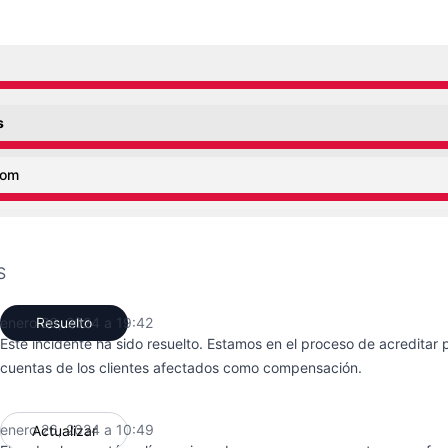
 de 3:06 AM a 7:42 PM
s
 de 3:06 AM a 7:42 PM
com
 de 3:06 AM a 7:42 PM
S
enero 26, 2024 a 19:42
Resuelto
UTC
Este incidente ha sido resuelto. Estamos en el proceso de acreditar
cuentas de los clientes afectados como compensación.
enero 26, 2024 a 10:49
Actualizar
UTC