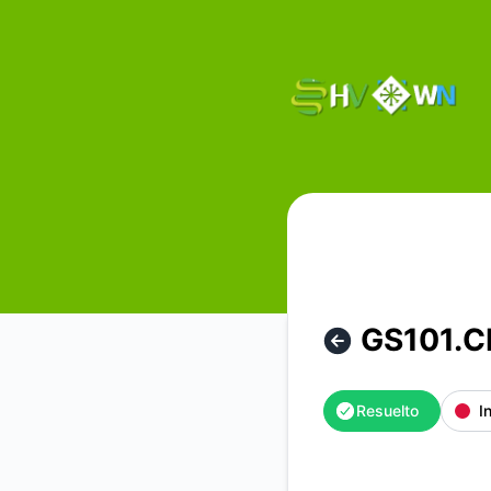
HostVenom & WinterNode - GS101.CHI No disponible – Detal
GS101.CH
Resuelto
I