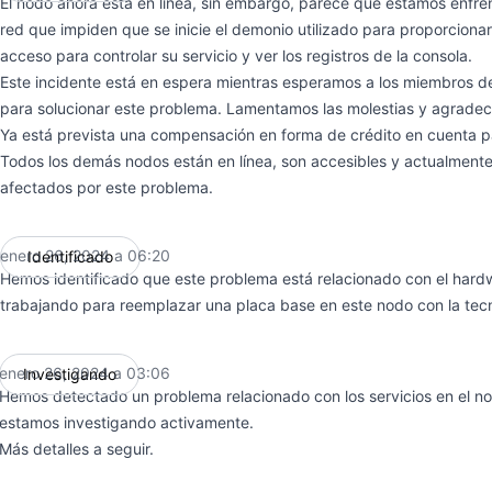
El nodo ahora está en línea, sin embargo, parece que estamos enfr
red que impiden que se inicie el demonio utilizado para proporcionar 
acceso para controlar su servicio y ver los registros de la consola.
Este incidente está en espera mientras esperamos a los miembros d
para solucionar este problema. Lamentamos las molestias y agrade
Ya está prevista una compensación en forma de crédito en cuenta p
Todos los demás nodos están en línea, son accesibles y actualment
afectados por este problema.
enero 26, 2024 a 06:20
Identificado
UTC
Hemos identificado que este problema está relacionado con el hard
trabajando para reemplazar una placa base en este nodo con la tecno
enero 26, 2024 a 03:06
Investigando
UTC
Hemos detectado un problema relacionado con los servicios en el n
estamos investigando activamente.
Más detalles a seguir.