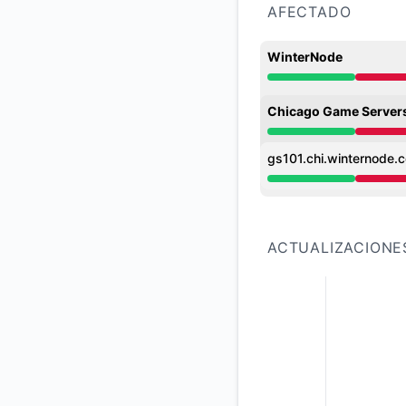
AFECTADO
WinterNode
Interrupción mayor
Chicago Game Server
Interrupción mayor
gs101.chi.winternode.
Interrupción mayor
ACTUALIZACIONE