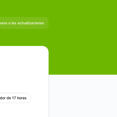
base a las actualizaciones
Correo electrónico
Slack
Microsoft Teams
Discord
Chat de Google
dor de 17 horas
Webhook
RSS