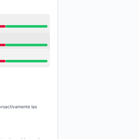
Atom
API
 proactivamente las