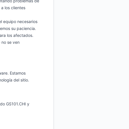
entando problemas de
a los clientes
el equipo necesarios
cemos su paciencia.
ara los afectados.
e no se ven
ware. Estamos
logía del sitio.
odo GS101.CHI y